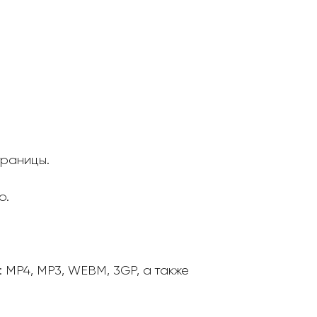
траницы.
о.
MP4, MP3, WEBM, 3GP, а также