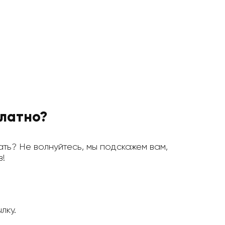
платно?
лать? Не волнуйтесь, мы подскажем вам,
в!
лку.