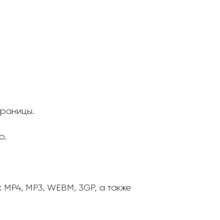
траницы.
о.
MP4, MP3, WEBM, 3GP, а также