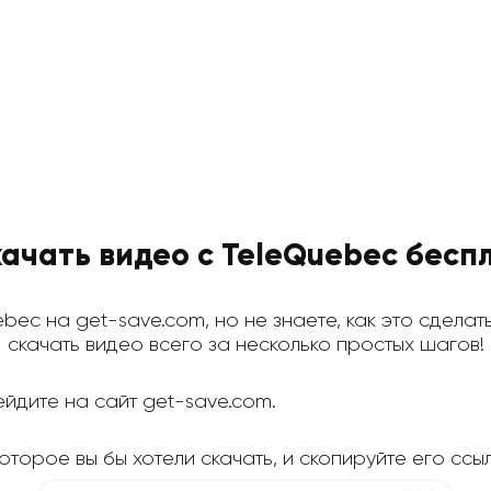
качать видео с TeleQuebec бесп
ebec на get-save.com, но не знаете, как это сделат
скачать видео всего за несколько простых шагов!
йдите на сайт get-save.com.
торое вы бы хотели скачать, и скопируйте его ссыл