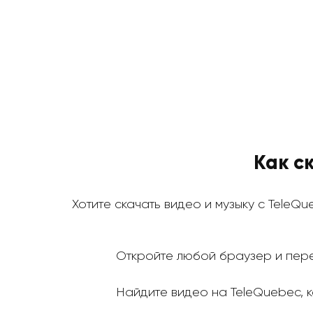
Как с
Хотите скачать видео и музыку с TeleQu
Откройте любой браузер и пере
Найдите видео на TeleQuebec, ко