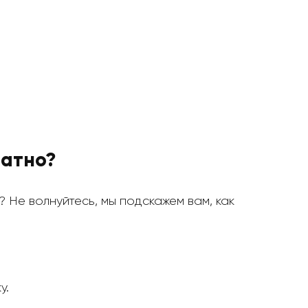
латно?
ь? Не волнуйтесь, мы подскажем вам, как
у.