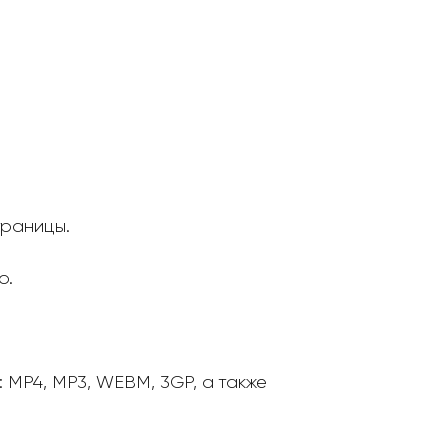
траницы.
о.
MP4, MP3, WEBM, 3GP, а также