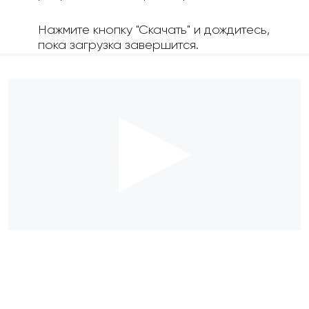
Нажмите кнопку "Скачать" и дождитесь,
пока загрузка завершится.