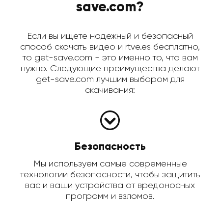
save.com?
Если вы ищете надежный и безопасный
способ скачать видео и rtve.es бесплатно,
то get-save.com - это именно то, что вам
нужно. Следующие преимущества делают
get-save.com лучшим выбором для
скачивания:
Безопасность
Мы используем самые современные
технологии безопасности, чтобы защитить
вас и ваши устройства от вредоносных
программ и взломов.