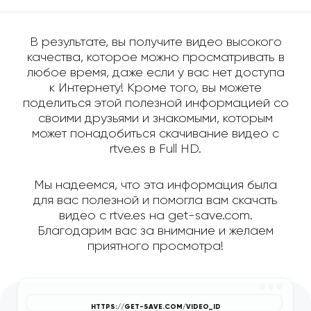
В результате, вы получите видео высокого
качества, которое можно просматривать в
любое время, даже если у вас нет доступа
к Интернету! Кроме того, вы можете
поделиться этой полезной информацией со
своими друзьями и знакомыми, которым
может понадобиться скачивание видео с
rtve.es в Full HD.
Мы надеемся, что эта информация была
для вас полезной и помогла вам скачать
видео с rtve.es на get-save.com.
Благодарим вас за внимание и желаем
приятного просмотра!