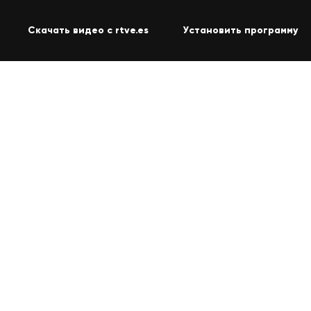
Скачать видео с rtve.es
Установить программу