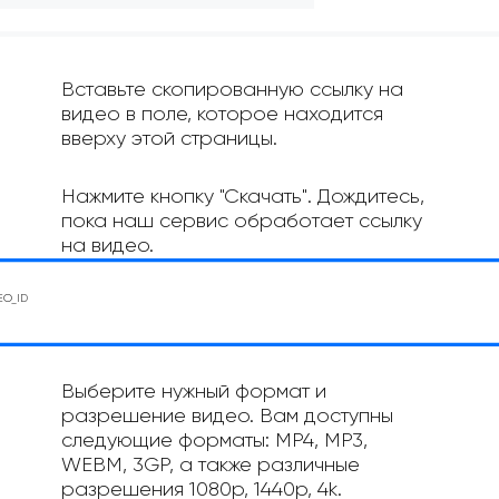
Вставьте скопированную ссылку на
видео в поле, которое находится
вверху этой страницы.
Нажмите кнопку "Скачать". Дождитесь,
пока наш сервис обработает ссылку
на видео.
Выберите нужный формат и
разрешение видео. Вам доступны
следующие форматы: MP4, MP3,
WEBM, 3GP, а также различные
разрешения 1080p, 1440p, 4k.