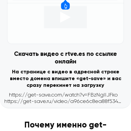
Скачать видео с rtve.es по ссылке
онлайн
На странице с видео в адресной строке
вместо домена впишите «get-save» и вас
сразу перекинет на загрузку
Почему именно get-