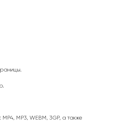
траницы.
о.
MP4, MP3, WEBM, 3GP, а также