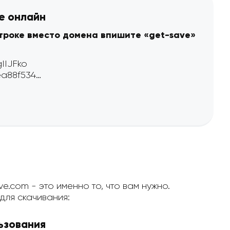
ке онлайн
строке вместо домена впишите «get-save»
e.com - это именно то, что вам нужно.
ля скачивания:
ьзования