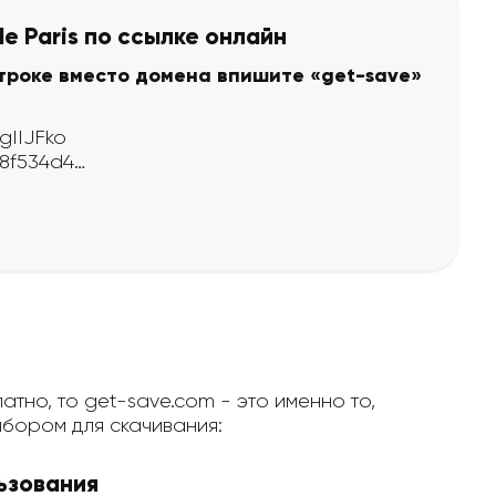
de Paris по ссылке онлайн
строке вместо домена впишите «get-save»
атно, то get-save.com - это именно то,
бором для скачивания:
ьзования