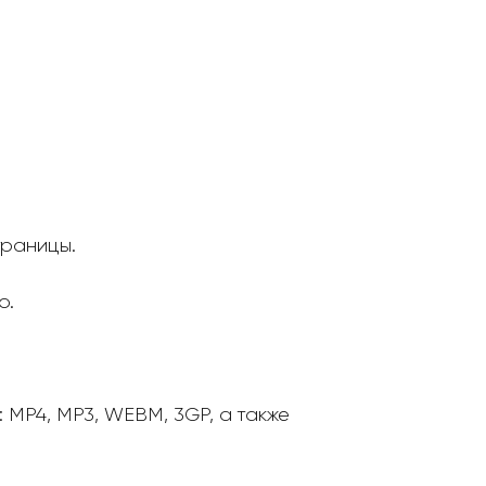
траницы.
о.
MP4, MP3, WEBM, 3GP, а также