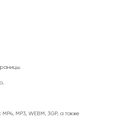
траницы.
о.
MP4, MP3, WEBM, 3GP, а также