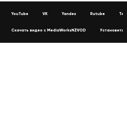
YouTube
VK
Yandex
Rutube
Tel
Скачать видео с MediaWorksNZVOD
Установить 