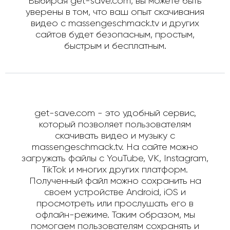
Выбирая get-save.com, вы можете быть
уверены в том, что ваш опыт скачивания
видео с massengeschmack.tv и других
сайтов будет безопасным, простым,
быстрым и бесплатным.
get-save.com - это удобный сервис,
который позволяет пользователям
скачивать видео и музыку с
massengeschmack.tv. На сайте можно
загружать файлы с YouTube, VK, Instagram,
TikTok и многих других платформ.
Полученный файл можно сохранить на
своем устройстве Android, iOS и
просмотреть или прослушать его в
офлайн-режиме. Таким образом, мы
помогаем пользователям сохранять и