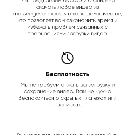
Мы предлагаем быстро и стабильно
скачать любое видео из
massengeschmack.tv в хорошем качестве,
что позволяет вам сэкономить время и
избежать проблем связанных с
прерываниями загрузки видео.
Бесплатность
Мы не требуем оплаты за загрузку и
сохранение видео. Вам не нужно
беспокоиться о скрытых платежах или
подписках.