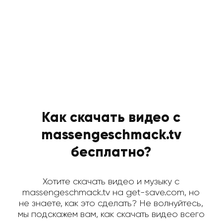
Как скачать видео с
massengeschmack.tv
бесплатно?
Хотите скачать видео и музыку с
massengeschmack.tv на get-save.com, но
не знаете, как это сделать? Не волнуйтесь,
мы подскажем вам, как скачать видео всего