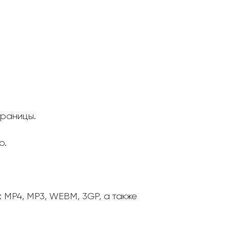
траницы.
о.
MP4, MP3, WEBM, 3GP, а также