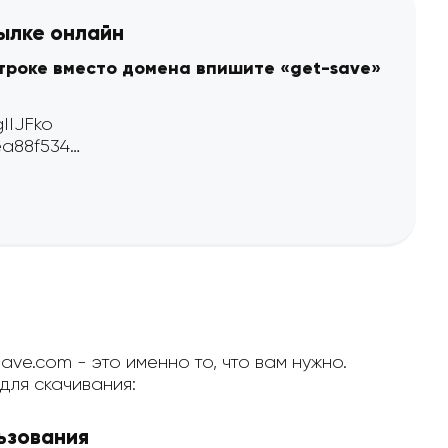
сылке онлайн
строке вместо домена впишите «get-save»
ave.com - это именно то, что вам нужно.
ля скачивания:
ьзования