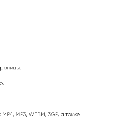
траницы.
о.
MP4, MP3, WEBM, 3GP, а также