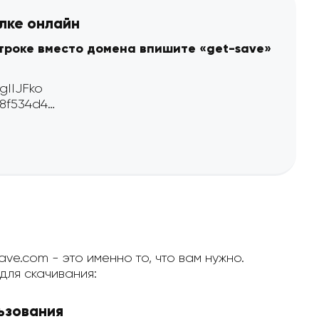
ылке онлайн
строке вместо домена впишите «get-save»
ve.com - это именно то, что вам нужно.
ля скачивания:
ьзования