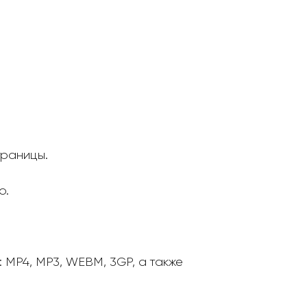
траницы.
о.
MP4, MP3, WEBM, 3GP, а также