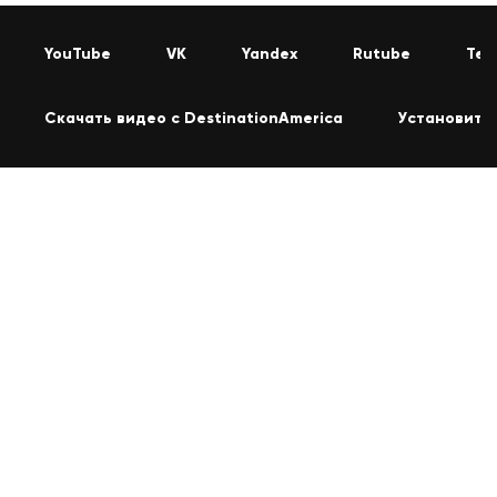
YouTube
VK
Yandex
Rutube
Tel
Скачать видео с DestinationAmerica
Установить