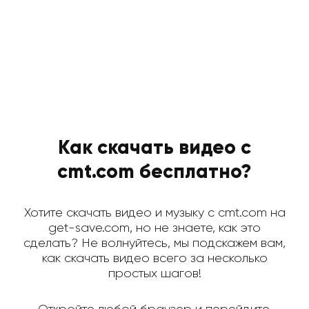
Как скачать видео с
cmt.com бесплатно?
Хотите скачать видео и музыку с cmt.com на
get-save.com, но не знаете, как это
сделать? Не волнуйтесь, мы подскажем вам,
как скачать видео всего за несколько
простых шагов!