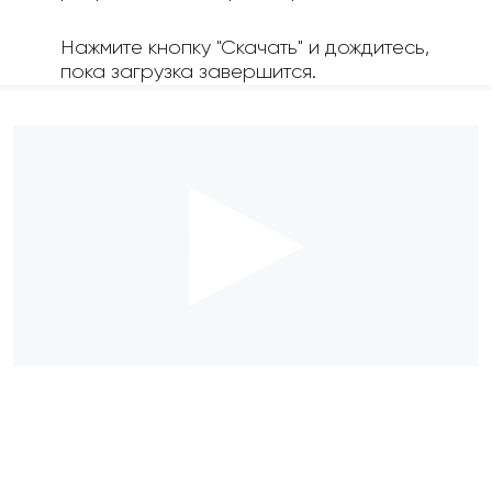
Нажмите кнопку "Скачать" и дождитесь,
пока загрузка завершится.