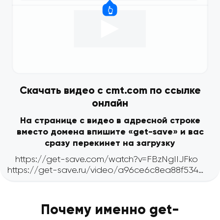
Скачать видео с cmt.com по ссылке
онлайн
На странице с видео в адресной строке
вместо домена впишите «get-save» и вас
сразу перекинет на загрузку
Почему именно get-