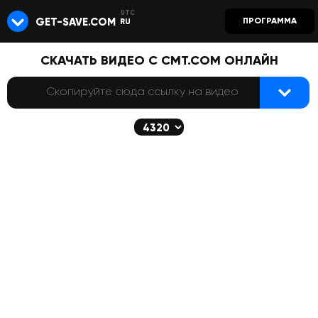
GET-SAVE.COM
ПРОГРАММА
RU
СКАЧАТЬ ВИДЕО С CMT.COM ОНЛАЙН