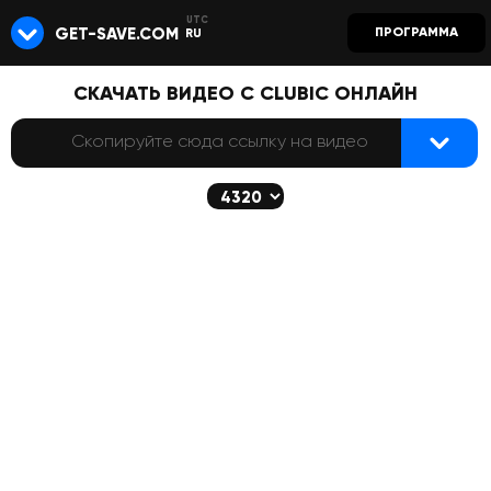
GET-SAVE.COM
ПРОГРАММА
RU
СКАЧАТЬ ВИДЕО С CLUBIC ОНЛАЙН