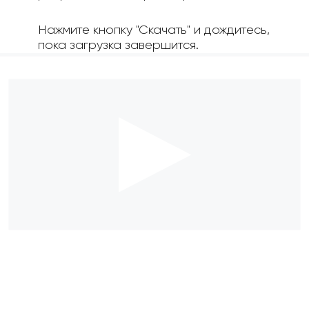
Нажмите кнопку "Скачать" и дождитесь,
пока загрузка завершится.