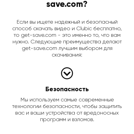
save.com?
Если вы ищете надежный и безопасный
способ скачать видео и Clubic бесплатно,
то get-save.com - это именно то, что вам
нужно. Следующие преимущества делают
get-save.com лучшим выбором для
скачивания:
Безопасность
Мы используем самые современные
технологии безопасности, чтобы защитить
вас и ваши устройства от вредоносных
программ и взломов.