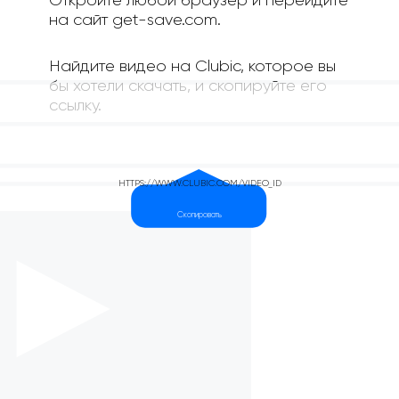
Откройте любой браузер и перейдите
на сайт get-save.com.
Найдите видео на Clubic, которое вы
бы хотели скачать, и скопируйте его
ссылку.