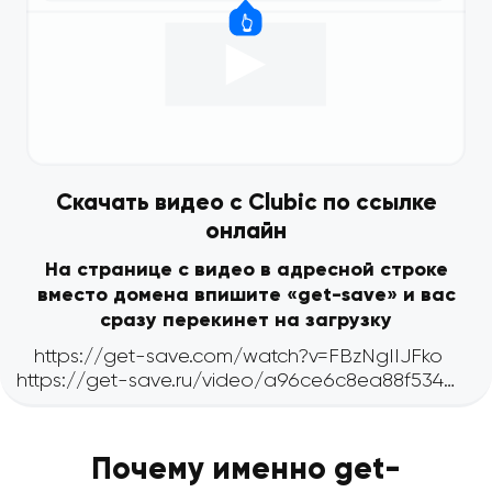
Скачать видео с Clubic по ссылке
онлайн
На странице с видео в адресной строке
вместо домена впишите «get-save» и вас
сразу перекинет на загрузку
Почему именно get-