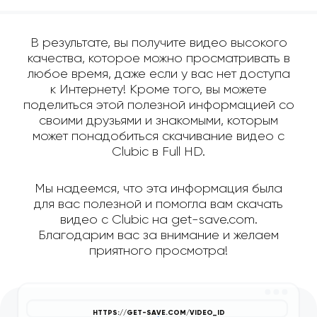
В результате, вы получите видео высокого
качества, которое можно просматривать в
любое время, даже если у вас нет доступа
к Интернету! Кроме того, вы можете
поделиться этой полезной информацией со
своими друзьями и знакомыми, которым
может понадобиться скачивание видео с
Clubic в Full HD.
Мы надеемся, что эта информация была
для вас полезной и помогла вам скачать
видео с Clubic на get-save.com.
Благодарим вас за внимание и желаем
приятного просмотра!