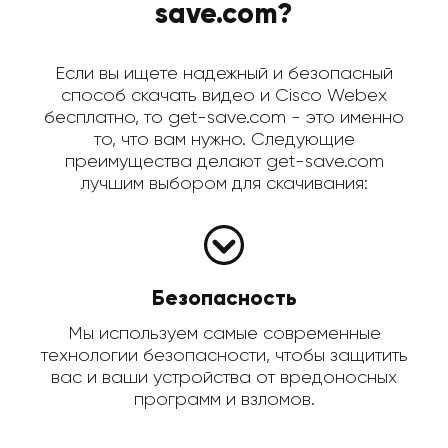
save.com?
Если вы ищете надежный и безопасный
способ скачать видео и Cisco Webex
бесплатно, то get-save.com - это именно
то, что вам нужно. Следующие
преимущества делают get-save.com
лучшим выбором для скачивания:
Безопасность
Мы используем самые современные
технологии безопасности, чтобы защитить
вас и ваши устройства от вредоносных
программ и взломов.