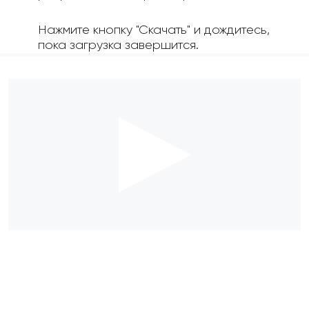
Нажмите кнопку "Скачать" и дождитесь,
пока загрузка завершится.