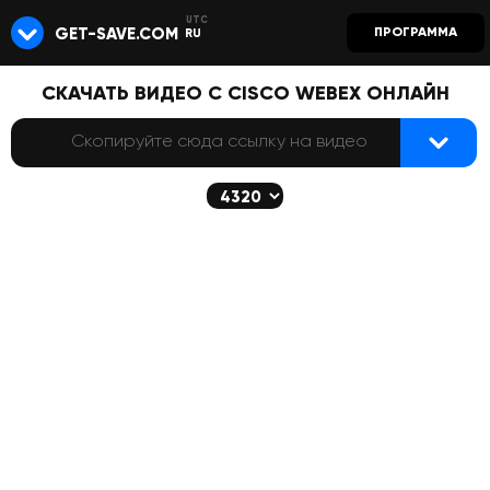
GET-SAVE.COM
ПРОГРАММА
RU
СКАЧАТЬ ВИДЕО С CISCO WEBEX ОНЛАЙН