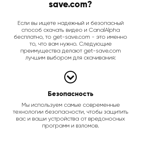
save.com?
Если вы ищете надежный и безопасный
способ скачать видео и CanalAlpha
бесплатно, то get-save.com - это именно
то, что вам нужно. Следующие
преимущества делают get-save.com
лучшим выбором для скачивания:
Безопасность
Мы используем самые современные
технологии безопасности, чтобы защитить
вас и ваши устройства от вредоносных
программ и взломов.