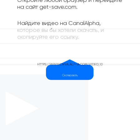
Откройте любой браузер и перейдите
на сайт get-save.com.
Найдите видео на CanalAlpha,
которое вы бы хотели скачать, и
скопируйте его ссылку.