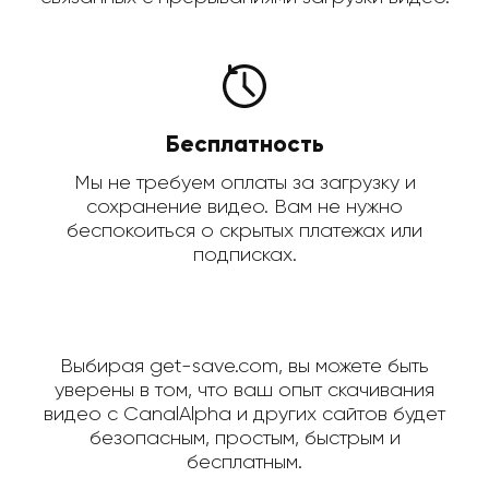
Бесплатность
Мы не требуем оплаты за загрузку и
сохранение видео. Вам не нужно
беспокоиться о скрытых платежах или
подписках.
Выбирая get-save.com, вы можете быть
уверены в том, что ваш опыт скачивания
видео с CanalAlpha и других сайтов будет
безопасным, простым, быстрым и
бесплатным.