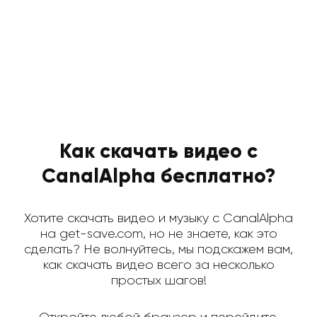
Как скачать видео с
CanalAlpha бесплатно?
Хотите скачать видео и музыку с CanalAlpha
на get-save.com, но не знаете, как это
сделать? Не волнуйтесь, мы подскажем вам,
как скачать видео всего за несколько
простых шагов!