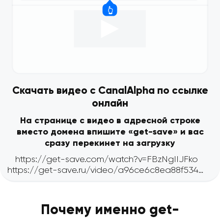
Скачать видео с CanalAlpha по ссылке
онлайн
На странице с видео в адресной строке
вместо домена впишите «get-save» и вас
сразу перекинет на загрузку
Почему именно get-