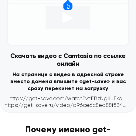
Скачать видео с Camtasia по ссылке
онлайн
На странице с видео в адресной строке
вместо домена впишите «get-save» и вас
сразу перекинет на загрузку
Почему именно get-