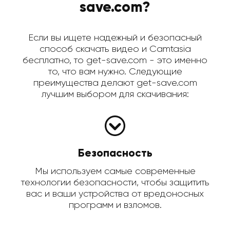
save.com?
Если вы ищете надежный и безопасный
способ скачать видео и Camtasia
бесплатно, то get-save.com - это именно
то, что вам нужно. Следующие
преимущества делают get-save.com
лучшим выбором для скачивания:
Безопасность
Мы используем самые современные
технологии безопасности, чтобы защитить
вас и ваши устройства от вредоносных
программ и взломов.