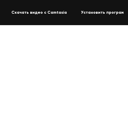
Скачать видео с Camtasia
Установить программ