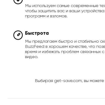
Мы используем самые современные те
чтобы защитить вас и ваши устройств
программ и взломов.
Быстрота
Мы предлагаем быстро и стабильно ск
BuzzFeed в хорошем качестве, что поз
время и избежать проблем связанных с
видео.
Выбирая get-save.com, вы можете 