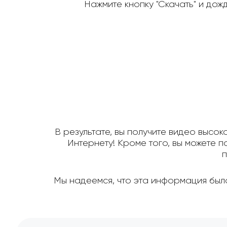
Нажмите кнопку "Скачать" и дож
В результате, вы получите видео высок
Интернету! Кроме того, вы можете 
п
Мы надеемся, что эта информация была