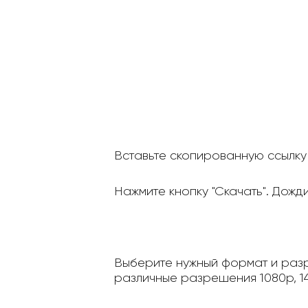
Вставьте скопированную ссылку 
Нажмите кнопку "Скачать". Дожд
Выберите нужный формат и разр
различные разрешения 1080p, 14