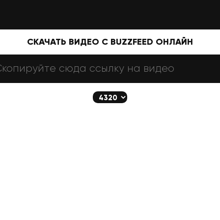
СКАЧАТЬ ВИДЕО С BUZZFEED ОНЛАЙН