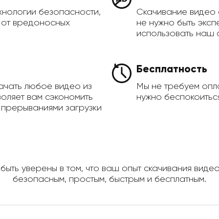
хнологии безопасности,
Скачивание видео 
а от вредоносных
не нужно быть эксп
использовать наш 
Бесплатность
ачать любое видео из
Мы не требуем опла
воляет вам сэкономить
нужно беспокоиться
 прерываниями загрузки
быть уверены в том, что ваш опыт скачивания видео
безопасным, простым, быстрым и бесплатным.