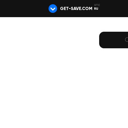
GET-SAVE.COM
RU