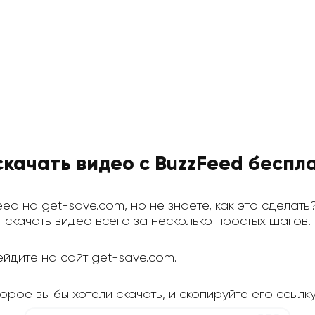
скачать видео с BuzzFeed беспл
eed на get-save.com, но не знаете, как это сделать
скачать видео всего за несколько простых шагов!
йдите на сайт get-save.com.
рое вы бы хотели скачать, и скопируйте его ссылку