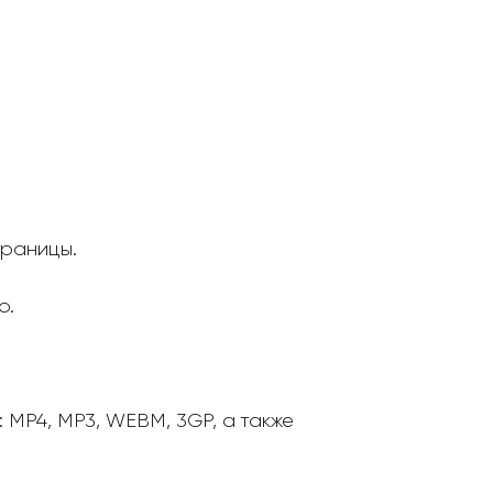
траницы.
о.
MP4, MP3, WEBM, 3GP, а также