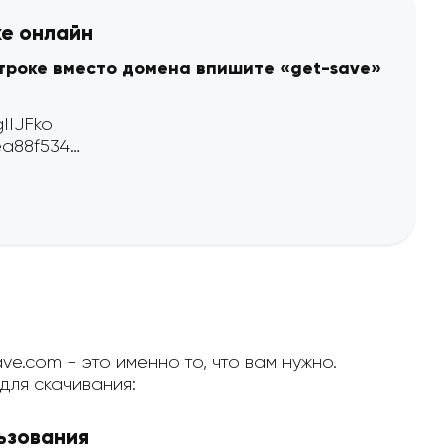
ке онлайн
строке вместо домена впишите «get-save»
e.com - это именно то, что вам нужно.
ля скачивания:
ьзования