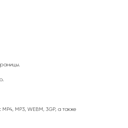
траницы.
о.
MP4, MP3, WEBM, 3GP, а также