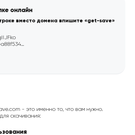
лке онлайн
строке вместо домена впишите «get-save»
ve.com - это именно то, что вам нужно.
ля скачивания:
ьзования