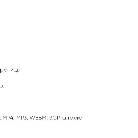
траницы.
о.
MP4, MP3, WEBM, 3GP, а также