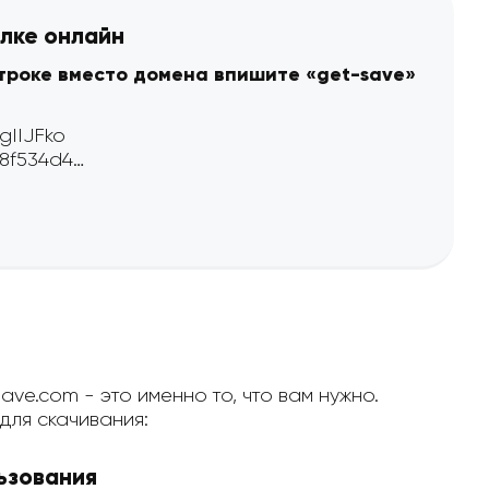
ылке онлайн
строке вместо домена впишите «get-save»
ve.com - это именно то, что вам нужно.
ля скачивания:
ьзования