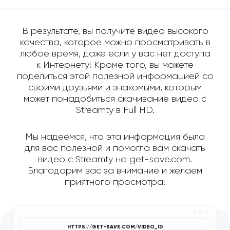
В результате, вы получите видео высокого
качества, которое можно просматривать в
любое время, даже если у вас нет доступа
к Интернету! Кроме того, вы можете
поделиться этой полезной информацией со
своими друзьями и знакомыми, которым
может понадобиться скачивание видео с
Streamty в Full HD.
Мы надеемся, что эта информация была
для вас полезной и помогла вам скачать
видео с Streamty на get-save.com.
Благодарим вас за внимание и желаем
приятного просмотра!