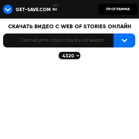
GET-SAVE.COM
ПРОГРАММА
RU
СКАЧАТЬ ВИДЕО С WEB OF STORIES ОНЛАЙН