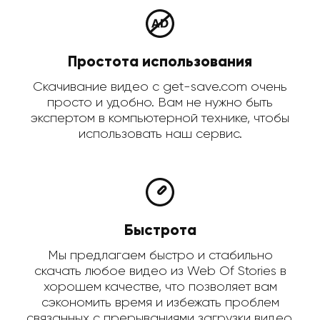
Простота использования
Скачивание видео с get-save.com очень
просто и удобно. Вам не нужно быть
экспертом в компьютерной технике, чтобы
использовать наш сервис.
Быстрота
Мы предлагаем быстро и стабильно
скачать любое видео из Web Of Stories в
хорошем качестве, что позволяет вам
сэкономить время и избежать проблем
связанных с прерываниями загрузки видео.