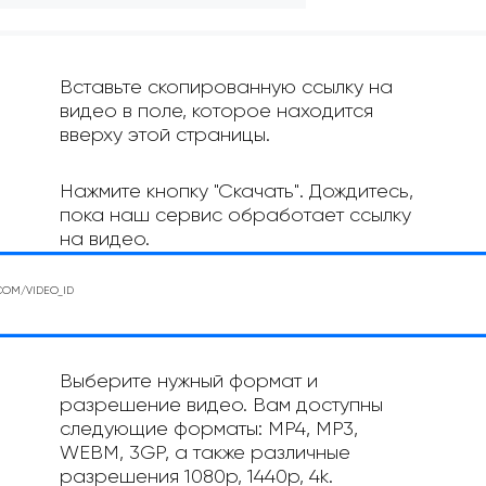
Вставьте скопированную ссылку на
видео в поле, которое находится
вверху этой страницы.
Нажмите кнопку "Скачать". Дождитесь,
пока наш сервис обработает ссылку
на видео.
Выберите нужный формат и
разрешение видео. Вам доступны
следующие форматы: MP4, MP3,
WEBM, 3GP, а также различные
разрешения 1080p, 1440p, 4k.