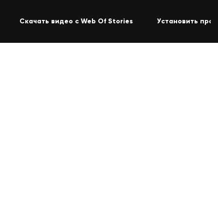
Скачать видео с Web Of Stories
Установить прог