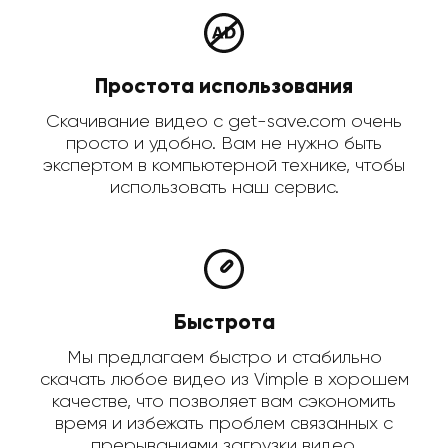
Простота использования
Скачивание видео с get-save.com очень
просто и удобно. Вам не нужно быть
экспертом в компьютерной технике, чтобы
использовать наш сервис.
Быстрота
Мы предлагаем быстро и стабильно
скачать любое видео из Vimple в хорошем
качестве, что позволяет вам сэкономить
время и избежать проблем связанных с
прерываниями загрузки видео.