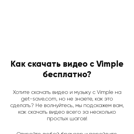
Как скачать видео с Vimple
бесплатно?
Хотите скачать видео и музыку с Vimple на
get-save.com, но не знаете, как это
сделать? Не волнуйтесь, мы подскажем вам,
как скачать видео всего за несколько
простых шагов!