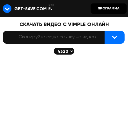
GET-SAVE.COM
ПРОГРАММА
RU
СКАЧАТЬ ВИДЕО С VIMPLE ОНЛАЙН